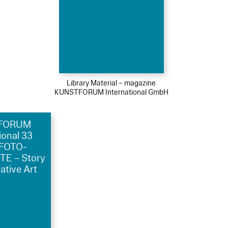
Library Material – magazine
KUNSTFORUM International GmbH
FORUM
ional 33
FOTO-
E – Story
rative Art