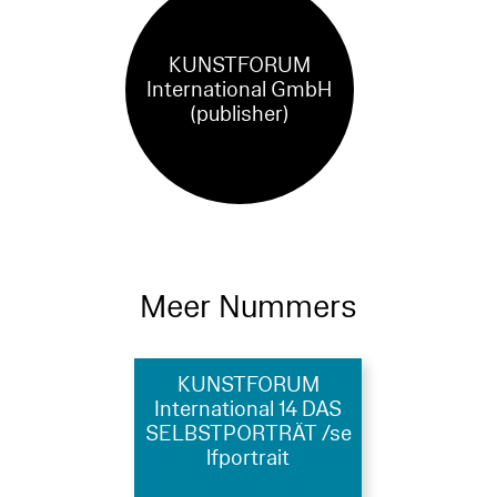
KUNSTFORUM
International GmbH
(publisher)
Meer Nummers
KUNSTFORUM
International 14 DAS
SELBSTPORTRÄT /se
lfportrait