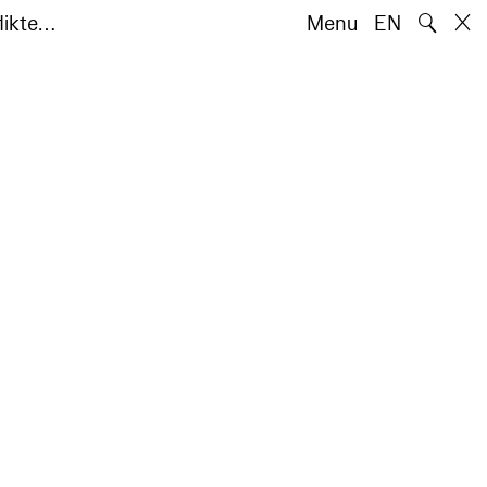
🔍
likte…
Menu
EN