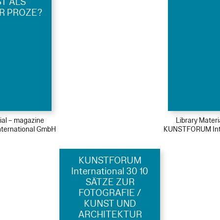
T ALS
R PROZE?
ial – magazine
Library Mater
ernational GmbH
KUNSTFORUM Int
KUNSTFORUM
International 30 10
SÄTZE ZUR
FOTOGRAFIE /
KUNST UND
ARCHITEKTUR