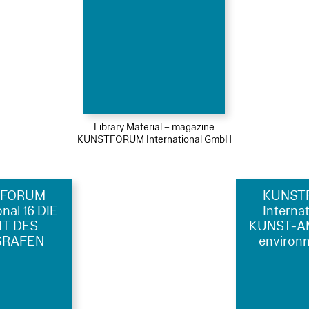
Library Material – magazine
KUNSTFORUM International GmbH
TFORUM
KUNST
onal 16 DIE
Internat
IT DES
KUNST-A
GRAFEN
environ