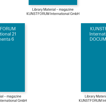
Library Material – magazine
KUNSTFORUM International GmbH
TFORUM
KUNST
tional 21
Internat
enta 6
DOCUM
ial – magazine
Library Mater
ernational GmbH
KUNSTFORUM Int