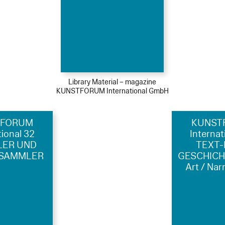
Library Material – magazine
KUNSTFORUM International GmbH
TFORUM
KUNST
tional 32
Internat
LER UND
TEXT-
 SAMMLER
GESCHICHT
Art / Nar