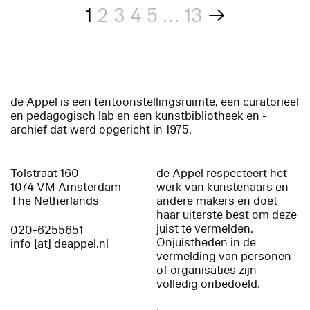
1
2
3
4
5
…
13
→
de Appel is een tentoonstellingsruimte, een curatorieel
en pedagogisch lab en een kunstbibliotheek en -
archief dat werd opgericht in 1975.
Tolstraat 160
de Appel respecteert het
1074 VM Amsterdam
werk van kunstenaars en
The Netherlands
andere makers en doet
haar uiterste best om deze
juist te vermelden.
020-6255651
Onjuistheden in de
info [at] deappel.nl
vermelding van personen
of organisaties zijn
volledig onbedoeld.