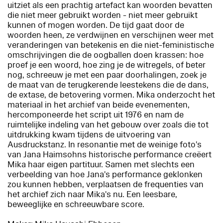
uitziet als een prachtig artefact kan woorden bevatten
die niet meer gebruikt worden - niet meer gebruikt
kunnen of mogen worden. De tijd gaat door de
woorden heen, ze verdwijnen en verschijnen weer met
veranderingen van betekenis en die niet-feministische
omschrijvingen die de oogballen doen krassen: hoe
proef je een woord, hoe zing je de witregels, of beter
nog, schreeuw je met een paar doorhalingen, zoek je
de maat van de terugkerende leestekens die de dans,
de extase, de betovering vormen. Mika onderzocht het
materiaal in het archief van beide evenementen,
hercomponeerde het script uit 1976 en nam de
ruimtelijke indeling van het gebouw over zoals die tot
uitdrukking kwam tijdens de uitvoering van
Ausdruckstanz. In resonantie met de weinige foto's
van Jana Haimsohns historische performance creëert
Mika haar eigen partituur. Samen met slechts een
verbeelding van hoe Jana's performance geklonken
zou kunnen hebben, verplaatsen de frequenties van
het archief zich naar Mika's nu. Een leesbare,
beweeglijke en schreeuwbare score.