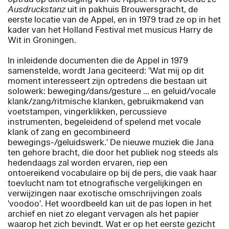
Ausdruckstanz
uit in pakhuis Brouwersgracht, de
eerste locatie van de Appel, en in 1979 trad ze op in het
kader van het Holland Festival met musicus Harry de
Wit in Groningen.
In inleidende documenten die de Appel in 1979
samenstelde, wordt Jana geciteerd: 'Wat mij op dit
moment interesseert zijn optredens die bestaan uit
solowerk: beweging/dans/gesture ... en geluid/vocale
klank/zang/ritmische klanken, gebruikmakend van
voetstampen, vingerklikken, percussieve
instrumenten, begeleidend of spelend met vocale
klank of zang en gecombineerd
bewegings-/geluidswerk.' De nieuwe muziek die Jana
ten gehore bracht, die door het publiek nog steeds als
hedendaags zal worden ervaren, riep een
ontoereikend vocabulaire op bij de pers, die vaak haar
toevlucht nam tot etnografische vergelijkingen en
verwijzingen naar exotische omschrijvingen zoals
'voodoo'. Het woordbeeld kan uit de pas lopen in het
archief en niet zo elegant vervagen als het papier
waarop het zich bevindt. Wat er op het eerste gezicht