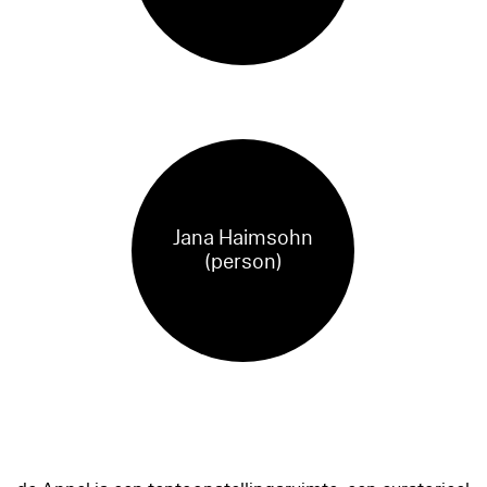
Jana Haimsohn
(person)