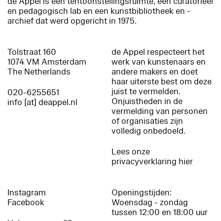
de Appel is een tentoonstellingsruimte, een curatorieel
en pedagogisch lab en een kunstbibliotheek en -
archief dat werd opgericht in 1975.
Tolstraat 160
de Appel respecteert het
1074 VM Amsterdam
werk van kunstenaars en
The Netherlands
andere makers en doet
haar uiterste best om deze
juist te vermelden.
020-6255651
Onjuistheden in de
info [at] deappel.nl
vermelding van personen
of organisaties zijn
volledig onbedoeld.
Lees onze
privacyverklaring hier
Instagram
Openingstijden:
Facebook
Woensdag - zondag
tussen 12:00 en 18:00 uur