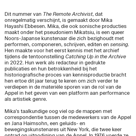
Dit nummer van
The Remote Archivist
, dat
onregelmatig verschijnt, is gemaakt door Mika
Hayashi Ebbesen. Mika, die ook sonische producties
maakt onder het pseudoniem Mikatsiu, is een queer
Noors-Japanse kunstenaar die zich bezighoudt met
performen, componeren, schrijven, editen en
sensing
.
Hen maakte voor het eerst kennis met het archief
tijdens de tentoonstelling
Catching Up in the Archive
in 2022. Hun werk als redacteur in gedrukte
publicaties en hun betrokkenheid bij het
historiografische proces van kennisproductie bracht
hen ertoe dit jaar terug te keren om zich verder te
verdiepen in de materiële sporen van de rol van de
Appel in het geven van een platform aan performance
als artistiek genre.
Mika's taalkundige oog viel op de mappen met
correspondentie tussen de medewerkers van de Appel
en Jana Haimsohn, een geluids- en
bewegingskunstenares uit New York, die twee keer
optrad op uitnodiging van de Appel. In 1976 voerde ze