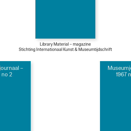
Library Material – magazine
Stichting Internationaal Kunst & Museumtijdschrift
ournaal –
Museumjo
 no 2
1967 