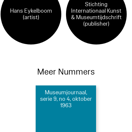
Stichting
Hans Eykelboom
Internationaal Kunst
(artist)
& Museumtijdschrift
(publisher)
Meer Nummers
Museumjournaal,
serie 9, no 4, oktober
1963