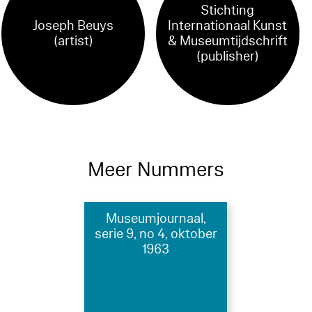
Stichting
Joseph Beuys
Internationaal Kunst
(artist)
& Museumtijdschrift
(publisher)
Meer Nummers
Museumjournaal,
serie 9, no 4, oktober
1963