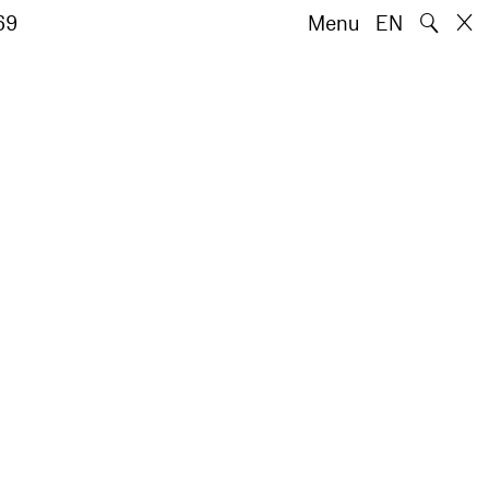
🔍
69
Menu
EN