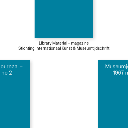
Library Material – magazine
Stichting Internationaal Kunst & Museumtijdschrift
ournaal –
Museumjo
 no 2
1967 