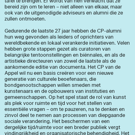
tafel te brengen. Er wordt van hen verwacht dat ze
bereid zijn om te leren – niet alleen van elkaar, maar
ook van de uitgenodigde adviseurs en alumni die ze
zullen ontmoeten.
Gedurende de laatste 27 jaar hebben de CP-alumni
hun weg gevonden als leiders of oprichters van
wereldbekende en lokaal verankerde initiatieven. Velen
hebben grote stappen gezet als curatoren van
belangrijke tentoonstellingen en biënnales, en als de
artistieke directeuren van zowel de laatste als de
aankomende editie van documenta. Het CP van de
Appel wil nu een basis creëren voor een nieuwe
generatie van culturele beoefenaars, die
bondgenootschappen willen smeden met
kunstenaars en de opbouwers van instituties en
gemeenschappen. Op het spel staat de rol van kunst
als plek voor ruimte en tijd voor het stellen van
essentiële vragen – om te pauzeren, na te denken en
zinvol deel te nemen aan processen van diepgaande
sociale verandering. Het beschermen van een
dergelijke tijd/ruimte voor een breder publiek vergt
vindingrijkheid en organisatorische behendigheid. Het