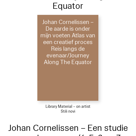
Equator
Johan Cornelissen –
De aarde is onder
mijn voeten Atlas van
een creatief proces
Reis langs de
evenaar/Journey
Along The Equator
Library Material – on artist
Stili novi
Johan Cornelissen – Een studie