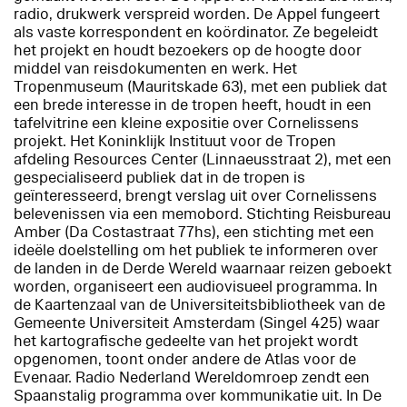
radio, drukwerk verspreid worden. De Appel fungeert
als vaste korrespondent en koördinator. Ze begeleidt
het projekt en houdt bezoekers op de hoogte door
middel van reisdokumenten en werk. Het
Tropenmuseum (Mauritskade 63), met een publiek dat
een brede interesse in de tropen heeft, houdt in een
tafelvitrine een kleine expositie over Cornelissens
projekt. Het Koninklijk Instituut voor de Tropen
afdeling Resources Center (Linnaeusstraat 2), met een
gespecialiseerd publiek dat in de tropen is
geïnteresseerd, brengt verslag uit over Cornelissens
belevenissen via een memobord. Stichting Reisbureau
Amber (Da Costastraat 77hs), een stichting met een
ideële doelstelling om het publiek te informeren over
de landen in de Derde Wereld waarnaar reizen geboekt
worden, organiseert een audiovisueel programma. In
de Kaartenzaal van de Universiteitsbibliotheek van de
Gemeente Universiteit Amsterdam (Singel 425) waar
het kartografische gedeelte van het projekt wordt
opgenomen, toont onder andere de Atlas voor de
Evenaar. Radio Nederland Wereldomroep zendt een
Spaanstalig programma over kommunikatie uit. In De