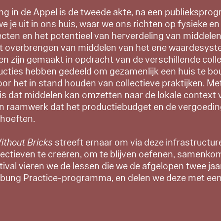
ng in de Appel is de tweede akte, na een publiekspro
we je uit in ons huis, waar we ons richten op fysieke en
ecten en het potentieel van herverdeling van middele
t overbrengen van middelen van het ene waardesyst
en zijn gemaakt in opdracht van de verschillende coll
ucties hebben gedeeld om gezamenlijk een huis te bo
oor het in stand houden van collectieve praktijken. M
 dat middelen kan omzetten naar de lokale context va
n raamwerk dat het productiebudget en de vergoedin
hoeften.
ithout Bricks
streeft ernaar om via deze infrastructu
lectieven te creëren, om te blijven oefenen, samenko
festival vieren we de lessen die we de afgelopen twee 
mbung Practice-programma, en delen we deze met een 