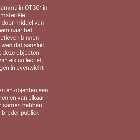
gramma in OT301 in
 materiële
n door middel van
eem naar het
ectieven binnen
uwen dat aansluit
et deze objecten
n elk collectief,
gen in evenwicht
ren en objecten een
men en van elkaar
jaar samen hebben
breder publiek.