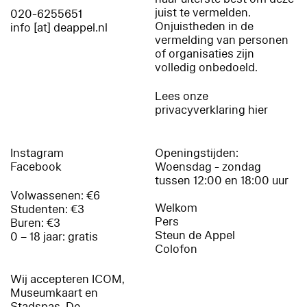
juist te vermelden.
020-6255651
Onjuistheden in de
info [at] deappel.nl
vermelding van personen
of organisaties zijn
volledig onbedoeld.
Lees onze
privacyverklaring hier
Instagram
Openingstijden:
Facebook
Woensdag - zondag
tussen 12:00 en 18:00 uur
Volwassenen: €6
Welkom
Studenten: €3
Pers
Buren: €3
Steun de Appel
0 – 18 jaar: gratis
Colofon
Wij accepteren ICOM,
Museumkaart en
Stadspas. De