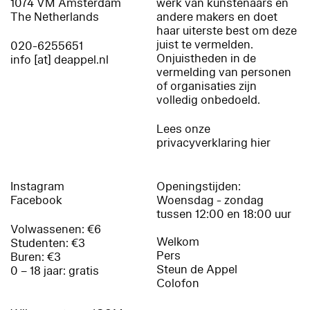
1074 VM Amsterdam
werk van kunstenaars en
The Netherlands
andere makers en doet
haar uiterste best om deze
juist te vermelden.
020-6255651
Onjuistheden in de
info [at] deappel.nl
vermelding van personen
of organisaties zijn
volledig onbedoeld.
Lees onze
privacyverklaring hier
Instagram
Openingstijden:
Facebook
Woensdag - zondag
tussen 12:00 en 18:00 uur
Volwassenen: €6
Welkom
Studenten: €3
Pers
Buren: €3
Steun de Appel
0 – 18 jaar: gratis
Colofon