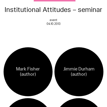
Institutional Attitudes – seminar
event
04.10.2013
Mark Fisher
Jimmie Durham
(author)
(author)