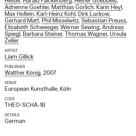
Heiser
,
Harald Falckenberg
,
Heiner Goebbels
,
Adrienne Goehler
,
Matthias Görlich
,
Karin Heyl
,
Max Hollein
,
Karl-Heinz Kohl
,
Dirk Luckow
,
Gerhard Matt
,
Phil Misselwitz
,
Sebastian Preuss
,
Elisabeth Schweeger
,
Werner Sewing
,
Andreas
Spiegl
,
Barbara Steiner
,
Thomas Wagner
,
Ursula
Zeller
ARTIST
Liam Gillick
PUBLISHER
Walther König
, 2007
VENUE
European Kunsthalle, Köln
CODE
THEO-SCHA-1B
DETAILS
German