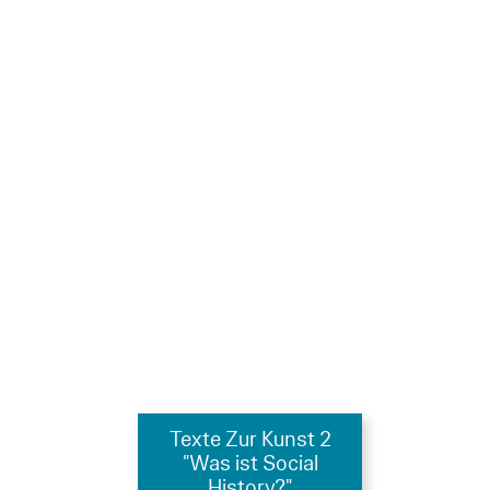
Texte Zur Kunst 2
"Was ist Social
History?"