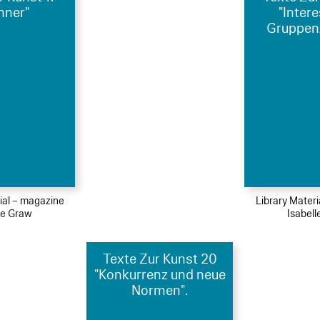
nner"
"Inter
Gruppen
ial – magazine
Library Mater
le Graw
Isabel
Texte Zur Kunst 20
"Konkurrenz und neue
Normen".