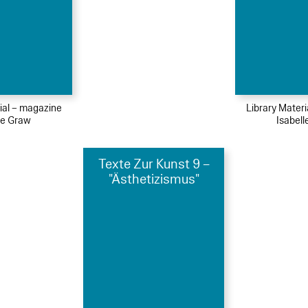
ial – magazine
Library Mater
le Graw
Isabel
Texte Zur Kunst 9 –
"Ästhetizismus"