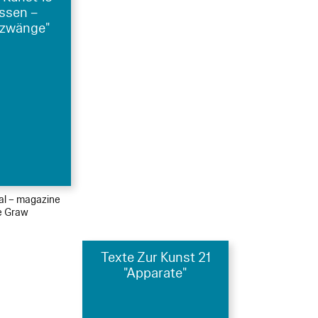
essen –
zwänge"
ial – magazine
le Graw
Texte Zur Kunst 21
"Apparate"