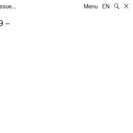
🔍
 Issue…
Menu
EN
9 –