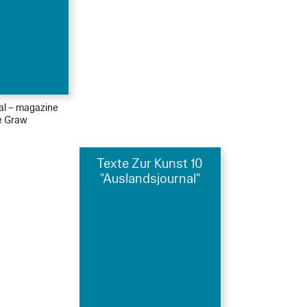
ial – magazine
le Graw
Texte Zur Kunst 10
"Auslandsjournal"