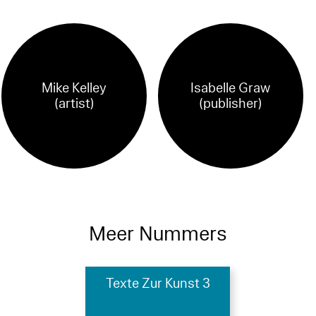
Mike Kelley
Isabelle Graw
(artist)
(publisher)
Meer Nummers
Texte Zur Kunst 3