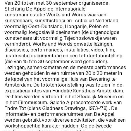
Van 20 tot en met 30 september organiseerde
Stichting De Appel de internationale
kunstmanifestatie
Works and Words
waaraan
kunstenaars, kunsthistorici en -critici uit Nederland,
voormalig Oost-Duitsland, Hongarije, Polen en
voormalig Joegoslavië deelnamen (de uitgenodigde
kunstenaars uit voormalig Tsjechoslowakije waren
verhinderd).
Works and Words
omvatte lezingen,
discussies, performances, installaties, video, film,
historische documentatie en een fototentoonstelling
(die van 15 t/m 30 september werd gehouden).
Lezingen, samenkomsten en de meeste performances
werden gehouden in een ruimte van 20 x 20 meter in
de kapel van het voormalige Huis van Bewaring te
Amsterdam. De fototentoonstelling was te zien in de
expositieruimtes van Fundatie Kunsthuis Amsterdam.
De films werden vertoond in het Stedelijk Museum en
in het Filmmuseum. Galerie A presenteerde werk van
Endre Tót (diens
Gladness Drawings
, 1973-'79) . De
informatie- en performanceruimtes van De Appel
werden gebruikt voor diverse activiteiten, die vaak een
workshopachtig karakter hadden. Op de tweede