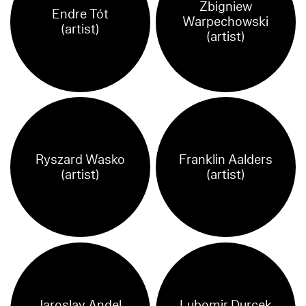
Zbigniew
Endre Tót
Warpechowski
(artist)
(artist)
Ryszard Wasko
Franklin Aalders
(artist)
(artist)
Jaroslav Andel
Lubomir Durcek