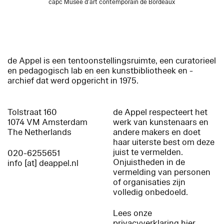
capc Musée d’art contemporain de Bordeaux
de Appel is een tentoonstellingsruimte, een curatorieel
en pedagogisch lab en een kunstbibliotheek en -
archief dat werd opgericht in 1975.
Tolstraat 160
de Appel respecteert het
1074 VM Amsterdam
werk van kunstenaars en
The Netherlands
andere makers en doet
haar uiterste best om deze
juist te vermelden.
020-6255651
Onjuistheden in de
info [at] deappel.nl
vermelding van personen
of organisaties zijn
volledig onbedoeld.
Lees onze
privacyverklaring hier