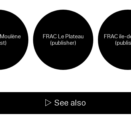
 Moulène
FRAC Le Plateau
FRAC ile-d
ist)
(publisher)
(publi
See also