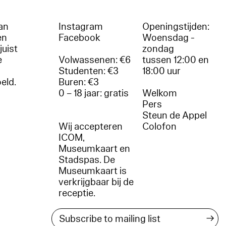
an
Instagram
Openingstijden:
en
Facebook
Woensdag -
juist
zondag
e
Volwassenen: €6
tussen 12:00 en
Studenten: €3
18:00 uur
oeld.
Buren: €3
0 – 18 jaar: gratis
Welkom
r
Pers
Steun de Appel
Wij accepteren
Colofon
ICOM,
Museumkaart en
Stadspas. De
Museumkaart is
verkrijgbaar bij de
receptie.
→