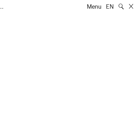
🔍
e…
Menu
EN