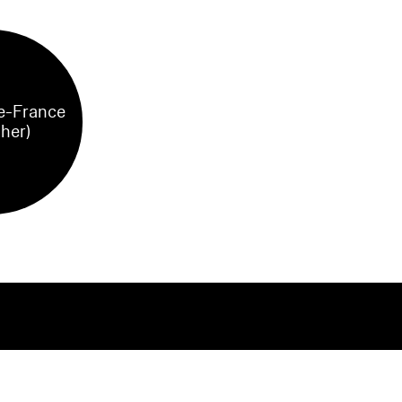
e-France
sher)