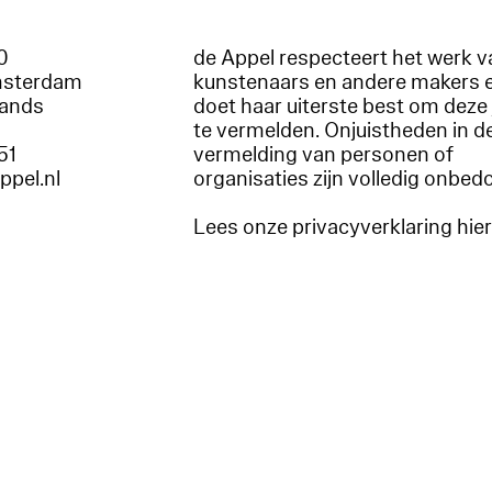
60
de Appel respecteert het werk v
msterdam
kunstenaars en andere makers 
lands
doet haar uiterste best om deze 
te vermelden. Onjuistheden in d
51
vermelding van personen of
appel.nl
organisaties zijn volledig onbed
Lees onze privacyverklaring hie