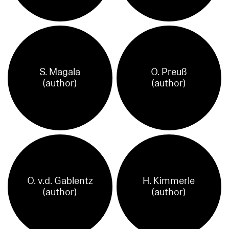
S. Magala
O. Preuß
(author)
(author)
O. v.d. Gablentz
H. Kimmerle
(author)
(author)