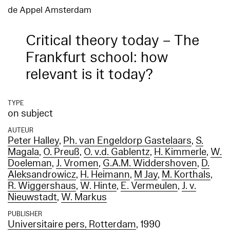
de Appel Amsterdam
Critical theory today – The
Frankfurt school: how
relevant is it today?
TYPE
on subject
AUTEUR
Peter Halley
,
Ph. van Engeldorp Gastelaars
,
S.
Magala
,
O. Preuß
,
O. v.d. Gablentz
,
H. Kimmerle
,
W.
Doeleman
,
J. Vromen
,
G.A.M. Widdershoven
,
D.
Aleksandrowicz
,
H. Heimann
,
M Jay
,
M. Korthals
,
R. Wiggershaus
,
W. Hinte
,
E. Vermeulen
,
J. v.
Nieuwstadt
,
W. Markus
PUBLISHER
Universitaire pers, Rotterdam
, 1990