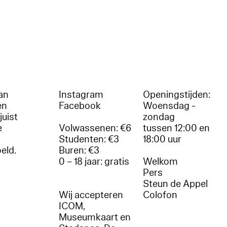
an
Instagram
Openingstijden:
en
Facebook
Woensdag -
juist
zondag
e
Volwassenen: €6
tussen 12:00 en
Studenten: €3
18:00 uur
oeld.
Buren: €3
0 – 18 jaar: gratis
Welkom
r
Pers
Steun de Appel
Wij accepteren
Colofon
ICOM,
Museumkaart en