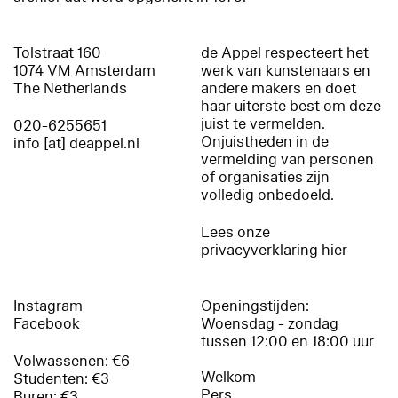
Tolstraat 160
de Appel respecteert het
1074 VM Amsterdam
werk van kunstenaars en
The Netherlands
andere makers en doet
haar uiterste best om deze
juist te vermelden.
020-6255651
Onjuistheden in de
info [at] deappel.nl
vermelding van personen
of organisaties zijn
volledig onbedoeld.
Lees onze
privacyverklaring hier
Instagram
Openingstijden:
Facebook
Woensdag - zondag
tussen 12:00 en 18:00 uur
Volwassenen: €6
Welkom
Studenten: €3
Pers
Buren: €3