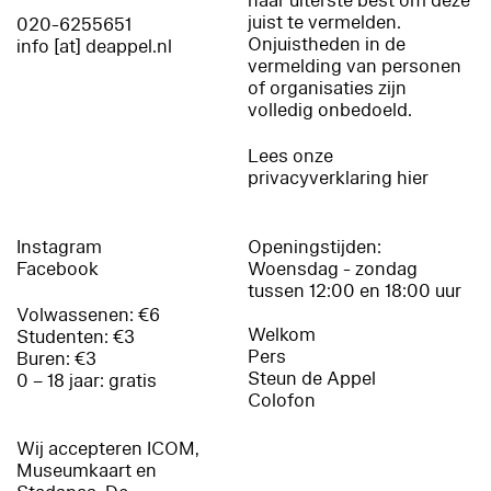
haar uiterste best om deze
juist te vermelden.
020-6255651
Onjuistheden in de
info [at] deappel.nl
vermelding van personen
of organisaties zijn
volledig onbedoeld.
Lees onze
privacyverklaring hier
Instagram
Openingstijden:
Facebook
Woensdag - zondag
tussen 12:00 en 18:00 uur
Volwassenen: €6
Welkom
Studenten: €3
Pers
Buren: €3
Steun de Appel
0 – 18 jaar: gratis
Colofon
Wij accepteren ICOM,
Museumkaart en