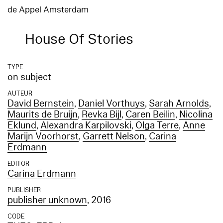
de Appel Amsterdam
House Of Stories
TYPE
on subject
AUTEUR
David Bernstein
,
Daniel Vorthuys
,
Sarah Arnolds
,
Maurits de Bruijn
,
Revka Bijl
,
Caren Beilin
,
Nicolina
Eklund
,
Alexandra Karpilovski
,
Olga Terre
,
Anne
Marijn Voorhorst
,
Garrett Nelson
,
Carina
Erdmann
EDITOR
Carina Erdmann
PUBLISHER
publisher unknown
, 2016
CODE