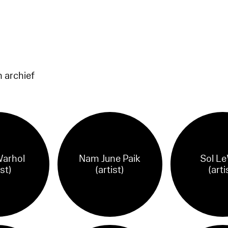
n archief
arhol
Nam June Paik
Sol Le
ist)
(artist)
(arti