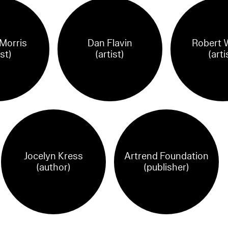
Morris
Dan Flavin
Robert 
ist)
(artist)
(arti
Jocelyn Kress
Artrend Foundation
(author)
(publisher)