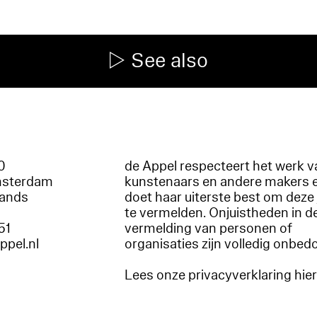
See also
60
de Appel respecteert het werk v
msterdam
kunstenaars en andere makers 
lands
doet haar uiterste best om deze 
te vermelden. Onjuistheden in d
51
vermelding van personen of
appel.nl
organisaties zijn volledig onbed
Lees onze privacyverklaring hie