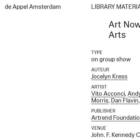
de Appel Amsterdam
LIBRARY MATERI
Art Now
Arts
TYPE
on group show
AUTEUR
Jocelyn Kress
ARTIST
Vito Acconci
,
And
Morris
,
Dan Flavin
PUBLISHER
Artrend Foundati
VENUE
John. F. Kennedy C