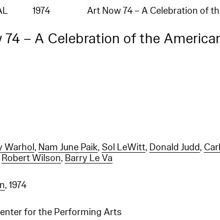
AL
1974
Art Now 74 – A Celebration of t
 74 – A Celebration of the America
y Warhol
,
Nam June Paik
,
Sol LeWitt
,
Donald Judd
,
Car
,
Robert Wilson
,
Barry Le Va
on
, 1974
enter for the Performing Arts