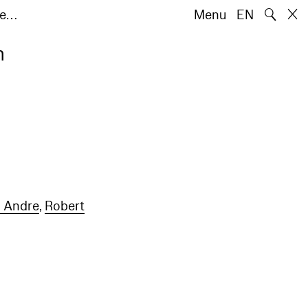
🔍
he…
Menu
EN
n
l Andre
,
Robert