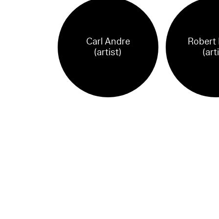
Carl Andre
Robert 
(artist)
(art