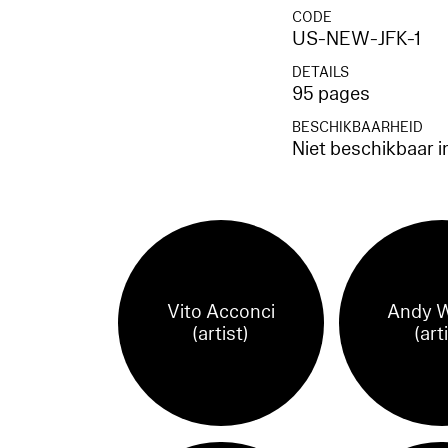
CODE
US-NEW-JFK-1
DETAILS
95 pages
BESCHIKBAARHEID
Niet beschikbaar i
Vito Acconci
Andy W
(artist)
(art