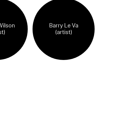
Wilson
Barry Le Va
st)
(artist)