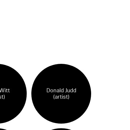
Witt
Donald Judd
st)
(artist)