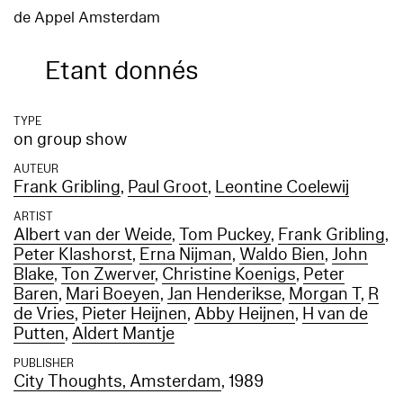
de Appel Amsterdam
Etant donnés
TYPE
on group show
AUTEUR
Frank Gribling
,
Paul Groot
,
Leontine Coelewij
ARTIST
Albert van der Weide
,
Tom Puckey
,
Frank Gribling
,
Peter Klashorst
,
Erna Nijman
,
Waldo Bien
,
John
Blake
,
Ton Zwerver
,
Christine Koenigs
,
Peter
Baren
,
Mari Boeyen
,
Jan Henderikse
,
Morgan T
,
R
de Vries
,
Pieter Heijnen
,
Abby Heijnen
,
H van de
Putten
,
Aldert Mantje
PUBLISHER
City Thoughts, Amsterdam
, 1989