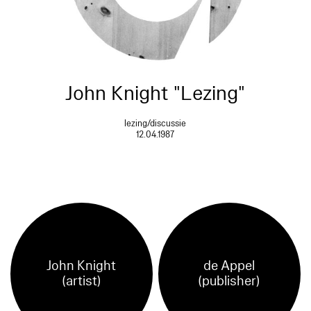
John Knight "Lezing"
lezing/discussie
12.04.1987
John Knight
de Appel
(artist)
(publisher)