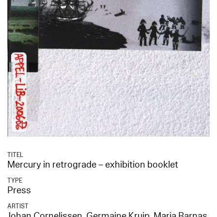
TITEL
Mercury in retrograde – exhibition booklet
TYPE
Press
ARTIST
Johan Cornelissen
,
Germaine Kruip
,
Maria Barnas
,