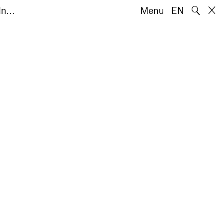
🔍
 In…
Menu
EN