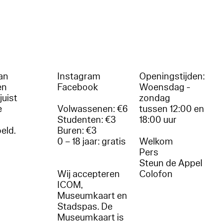
an
Instagram
Openingstijden:
en
Facebook
Woensdag -
juist
zondag
e
Volwassenen: €6
tussen 12:00 en
Studenten: €3
18:00 uur
oeld.
Buren: €3
0 – 18 jaar: gratis
Welkom
r
Pers
Steun de Appel
Wij accepteren
Colofon
ICOM,
Museumkaart en
Stadspas. De
Museumkaart is