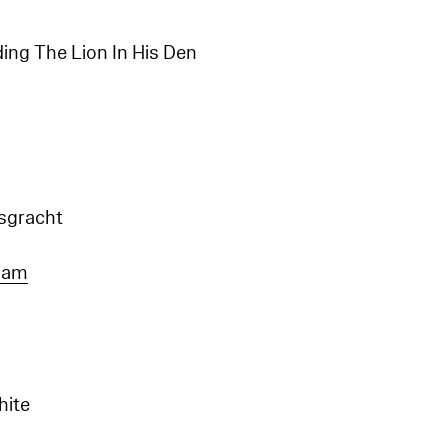
ding The Lion In His Den
sgracht
dam
hite