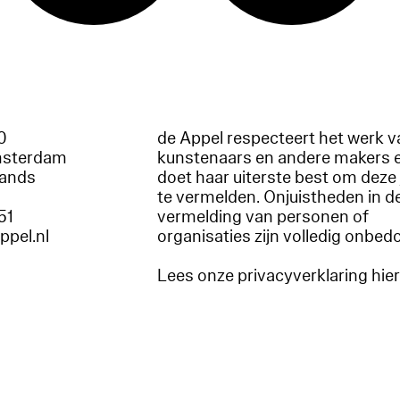
60
de Appel respecteert het werk v
msterdam
kunstenaars en andere makers 
lands
doet haar uiterste best om deze 
te vermelden. Onjuistheden in d
51
vermelding van personen of
appel.nl
organisaties zijn volledig onbed
Lees onze privacyverklaring hie