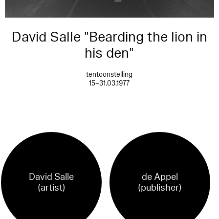
David Salle "Bearding the lion in
his den"
tentoonstelling
15–31.03.1977
David Salle
de Appel
(artist)
(publisher)