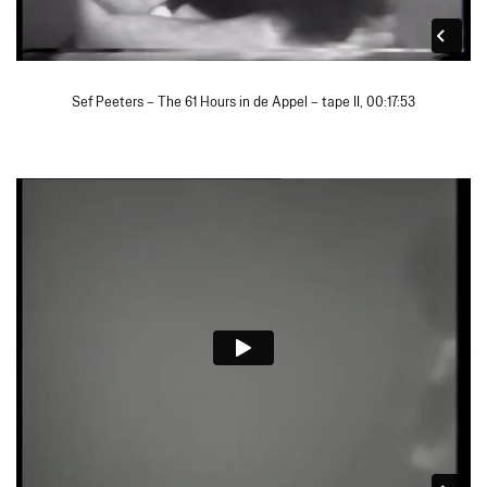
Sef Peeters – The 61 Hours in de Appel – tape II, 00:17:53