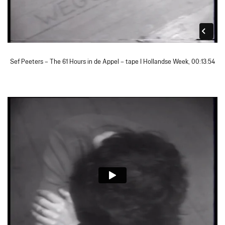
Sef Peeters – The 61 Hours in de Appel – tape I Hollandse Week, 00:13:54