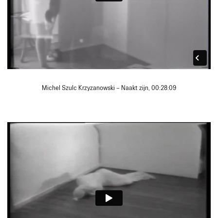
Michel Szulc Krzyzanowski – Naakt zijn, 00:28:09