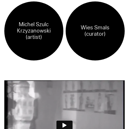
Michel Szulc
Wies Smals
Krzyzanowski
(curator)
(artist)