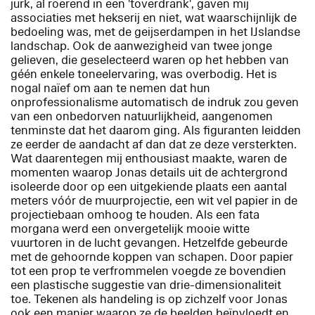
jurk, al roerend in een 'toverdrank', gaven mij
associaties met hekserij en niet, wat waarschijnlijk de
bedoeling was, met de geijserdampen in het IJslandse
landschap. Ook de aanwezigheid van twee jonge
gelieven, die geselecteerd waren op het hebben van
géén enkele toneelervaring, was overbodig. Het is
nogal naïef om aan te nemen dat hun
onprofessionalisme automatisch de indruk zou geven
van een onbedorven natuurlijkheid, aangenomen
tenminste dat het daarom ging. Als figuranten leidden
ze eerder de aandacht af dan dat ze deze versterkten.
Wat daarentegen mij enthousiast maakte, waren de
momenten waarop Jonas details uit de achtergrond
isoleerde door op een uitgekiende plaats een aantal
meters vóór de muurprojectie, een wit vel papier in de
projectiebaan omhoog te houden. Als een fata
morgana werd een onvergetelijk mooie witte
vuurtoren in de lucht gevangen. Hetzelfde gebeurde
met de gehoornde koppen van schapen. Door papier
tot een prop te verfrommelen voegde ze bovendien
een plastische suggestie van drie-dimensionaliteit
toe. Tekenen als handeling is op zichzelf voor Jonas
ook een manier waarop ze de beelden beïnvloedt en