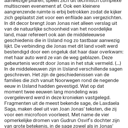
aanwezige pilaren, speelt zich dit technisch complexe
multiscreen
evenement af. Ook een kleinere
aangrenzende ruimte is erbij betrokken zodat de kijker
zich geplaatst ziet voor een enfilade aan vergezichten.
In dit decor brengt Joan Jonas niet alleen verslag uit
van de natuurlijke schoonheid van het noordelijke
land, maar refereert ook aan de middeleeuwse
geschiedenis die in IJsland nog zo tastbaar aanwezig
lijkt. De verbinding die Jonas met dit land voelt werd
bestendigd door een ongeluk dat haar daar overkwam:
met haar auto werd ze van de weg geblazen. Deze
gebeurtenis wordt door Jonas in het stuk vermeld. (...)
In de middeleeuwen zijn in IJsland verschillende sagen
geschreven. Het zijn de geschiedenissen van de
families die zich vanuit Noorwegen rond de negende
eeuw in IJsland hadden gevestigd. Wat op dat
moment twee eeuwen lang mondeling was
overgeleverd werd in deze kronieken vastgelegd.
Fragmenten uit de meest bekende sage, de Laxdaela
Saga, maken deel uit van Joan Jonas' teksten, die zij
voor een microfoon voorleest. Met name de vier
opmerkelijke dromen van Gudrun Osvif’s dochter zijn
van grote betekenis, in de sage zowel als in Jonas'