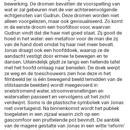
bewerking. De dromen bevatten de voorspelling van
wat er zal gebeuren met de vier achtereenvolgende
echtgenoten van Gudrun. Deze dromen worden niet
alleen voorgelezen, maar ook gevisualiseerd. Zo komt
in de eerste droom een hoofdtooi voor, waarvan
Gudrun vindt dat die haar niet goed staat. Zij gooit de
hoed in het water: een metafoor voor de man die zij
van de hand doet omdat hij haar niet meer bevalt.
Jonas draagt ook een hoofddoek, waarop ze de
aandacht vestigt door ermee te bewegen en te
dansen. Uiteindelijk glijdt ze langs een hellende tafel
met het hoofd omlaag naar beneden. De doek werpt
ze weg en de toeschouwers zien hoe deze in het
filmbeeld (er is één bewegend beeld temidden van de
stilstaande beelden) wordt meegevoerd in
snelstromend water, stroomversnellingen en
watervallen passeert en vervolgens uit het zicht
verdwijnt. Soms is de plastische symboliek van Jonas
niet overtuigend. Na binnenkomst wordt het publiek
toegelaten in een zijzaal waarin zich op een
gascomfoor een pruttelende pot bevindt. De aanblik
van de magere gestalte van Jonas in een witte 'reform'