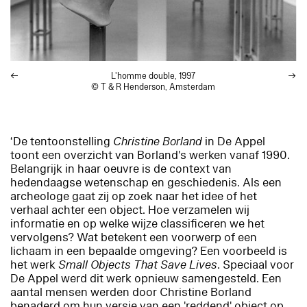
L'homme double
, 1997
© T & R Henderson, Amsterdam
‘De tentoonstelling
Christine Borland
in De Appel
toont een overzicht van Borland's werken vanaf 1990.
Belangrijk in haar oeuvre is de context van
hedendaagse wetenschap en geschiedenis. Als een
archeologe gaat zij op zoek naar het idee of het
verhaal achter een object. Hoe verzamelen wij
informatie en op welke wijze classificeren we het
vervolgens? Wat betekent een voorwerp of een
lichaam in een bepaalde omgeving? Een voorbeeld is
het werk
Small Objects That Save Lives
. Speciaal voor
De Appel werd dit werk opnieuw samengesteld. Een
aantal mensen werden door Christine Borland
benaderd om hun versie van een 'reddend' object op