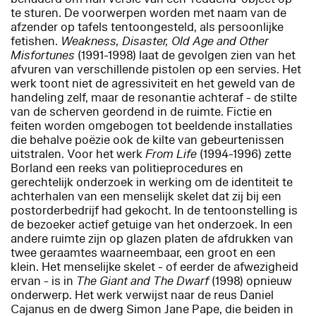
te sturen. De voorwerpen worden met naam van de
afzender op tafels tentoongesteld, als persoonlijke
fetishen.
Weakness, Disaster, Old Age and Other
Misfortunes
(1991-1998) laat de gevolgen zien van het
afvuren van verschillende pistolen op een servies. Het
werk toont niet de agressiviteit en het geweld van de
handeling zelf, maar de resonantie achteraf - de stilte
van de scherven geordend in de ruimte. Fictie en
feiten worden omgebogen tot beeldende installaties
die behalve poëzie ook de kilte van gebeurtenissen
uitstralen. Voor het werk
From Life
(1994-1996) zette
Borland een reeks van politieprocedures en
gerechtelijk onderzoek in werking om de identiteit te
achterhalen van een menselijk skelet dat zij bij een
postorderbedrijf had gekocht. In de tentoonstelling is
de bezoeker actief getuige van het onderzoek. In een
andere ruimte zijn op glazen platen de afdrukken van
twee geraamtes waarneembaar, een groot en een
klein. Het menselijke skelet - of eerder de afwezigheid
ervan - is in
The Giant and The Dwarf
(1998) opnieuw
onderwerp. Het werk verwijst naar de reus Daniel
Cajanus en de dwerg Simon Jane Pape, die beiden in