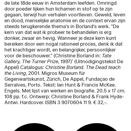
de late 18de eeuw in Amsterdam leefden. Omringd
door poeder lijken hun lichamen in stof op te zijn
gegaan, terwijl hun verhalen voortleven. Geweld, leven
en dood, menselijke anatomie en de context ervan zijn
steeds terugkerende thema's in Borland's werk. "De
kern van dat wat ik probeer te behandelen is erg
donker, zwaar en hevig. Wanneer je deze kern kunt
bereiken door een nogal rationeel proces, denk ik dat
het krachtiger wordt, en belangrijker, persoonlijker
voor de beschouwer." (Christine Borland in:
Tate
Gallery, The Turner Prize
, 1997)’ (Uitnodigingstekst De
Appel) Catalogus:
Christine Borland. The Dead teach
the Living
, 2001. Migros Museum für
Gegenwartskunst, Zürich, De Appel, Fundaçao de
Serralves, Porto. Tekst: Ian Hunt & Francis McKee.
Engels. Met lijst van werken en biografie. 20.5 x 17 cm.
108 pp. f.c. Ontwerp: Christine Borland & Frank Hyde-
Antwi. Hardcover. ISBN 3 9070604 11 9. € 32,-.