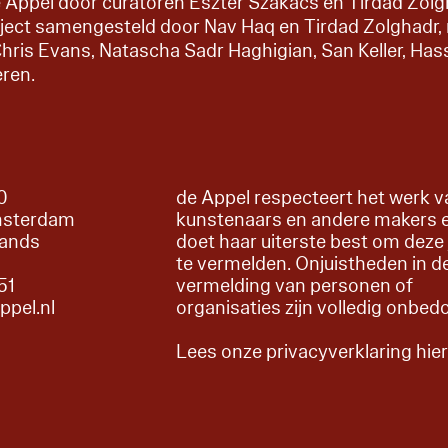
e Appel door curatoren Eszter Szakács en Tirdad Zolg
oject samengesteld door Nav Haq en Tirdad Zolghadr,
hris Evans, Natascha Sadr Haghigian, San Keller, Ha
ren.
60
de Appel respecteert het werk v
msterdam
kunstenaars en andere makers 
lands
doet haar uiterste best om deze 
te vermelden. Onjuistheden in d
51
vermelding van personen of
appel.nl
organisaties zijn volledig onbed
Lees onze privacyverklaring hie