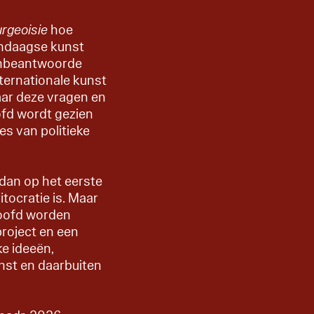
rgeoisie
hoe
endaagse kunst
 onbeantwoorde
nternationale kunst
aar deze vragen en
fd wordt gezien
es van politieke
 dan op het eerste
tocratie is. Maar
hoofd worden
project en een
ke ideeën,
nst en daarbuiten