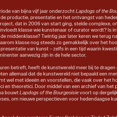
ode van bijna vijf jaar onderzocht
Lapdogs of the Bou
 de productie, presentatie en het ontvangst van hed
roject, dat in 2006 van start ging, stelde complexe,
ïnvloedt klasse wie kunstenaar of curator wordt? Is i
de middenklasse? Twintig jaar later keren we terug n
arom klasse nog steeds zo gemakkelijk over het hoo
 presentatie van kunst – zelfs in een tijd waarin kwesti
minenter aanwezig zijn in de hele sector.
ren betreft, heeft de kunstwereld meer bij te dragen
weten allemaal dat de kunstwereld niet bepaald een meri
mt wel met ideeën en voorstellen, die vaak over het 
ici en theoretici. Door middel van een archief van het 
ma bouwt
Lapdogs of the Bourgeoisie
voort op dergelij
lyses, om nieuwe perspectieven voor hedendaagse ku