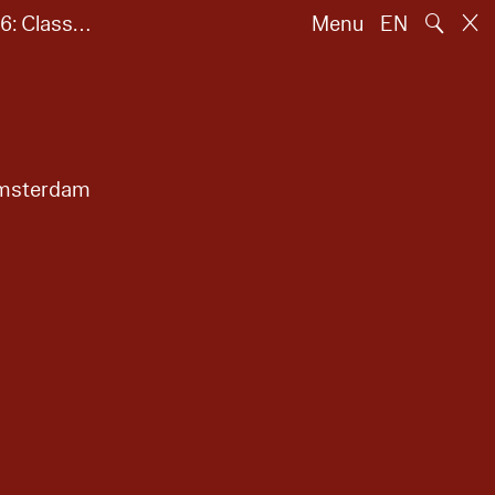
🔍
26: Class…
Menu
EN
 Amsterdam