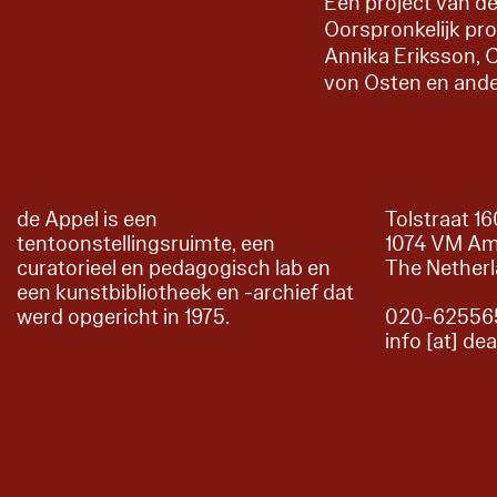
Een project van d
Oorspronkelijk pr
Annika Eriksson, C
von Osten en ande
de Appel is een
Tolstraat 1
tentoonstellingsruimte, een
1074 VM A
curatorieel en pedagogisch lab en
The Nether
een kunstbibliotheek en -archief dat
werd opgericht in 1975.
020-62556
info [at] de