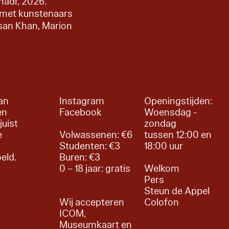
hadr, 2026.
 met kunstenaars
ssan Khan, Marion
an
Instagram
Openingstijden:
en
Facebook
Woensdag -
juist
zondag
e
Volwassenen: €6
tussen 12:00 en
Studenten: €3
18:00 uur
oeld.
Buren: €3
0 – 18 jaar: gratis
Welkom
r
Pers
Steun de Appel
Wij accepteren
Colofon
ICOM,
Museumkaart en