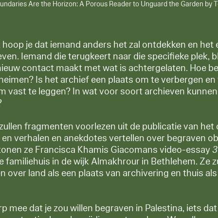
oundaries Are the Horizon: A Porous Reader to Unguard the Garden by To
ft hoop je dat iemand anders het zal ontdekken en het
en. Iemand die terugkeert naar die specifieke plek, bl
euw contact maakt met wat is achtergelaten. Hoe be
eheimen? Is het archief een plaats om te verbergen en
om vast te leggen? In wat voor soort archieven kunne
?
zullen fragmenten voorlezen uit de publicatie van het 
ee en verhalen en anekdotes vertellen over begraven ob
rtonen ze Francisca Khamis Giacomans video-essay
3
e familiehuis in de wijk Almakhrour in Bethlehem. Ze z
 over land als een plaats van archivering en thuis als
 mee dat je zou willen begraven in Palestina, iets da