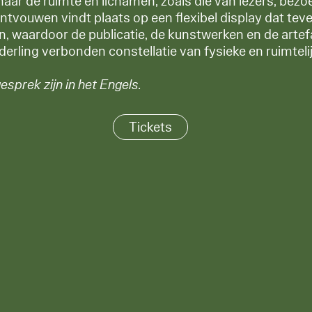
naar de ruimte en lichamen, zoals die van lezers, bezo
ntvouwen vindt plaats op een flexibel display dat tev
n, waardoor de publicatie, de kunstwerken en de art
erling verbonden constellatie van fysieke en ruimteli
gesprek zijn in het Engels.
Tickets