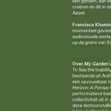
een geheim, aan ee
creëren en dit in 
Appel.
Francisca Khami
momenteel gevesti
audiovisuele werke
op de grens van fic
Over
My Garden's
To See the Inabili
bestaande uit Aref
een opvouwbaar m
Horizon: A Porous
performatieve kwal
collectiviteit uit 
deze tentoonstelli