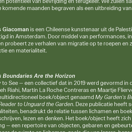
n potentieel van bevrijding en terugkeer. We zullen s
de komende maanden begraven als een uitbreiding van 
s Giacoman
is een Chileense kunstenaar uit de Palest
gd in Amsterdam. Door middel van performances, ins
n probeert ze verhalen van migratie op te roepen en
tie en materialiteit.
 Boundaries Are the Horizon
ty to See — een collectief dat in 2019 werd gevormd in
eh Riahi, Martín La Roche Contreras en Maartje Flier
ultidirectioneel boek/object genaamd
My Garden's B
 Reader to Unguard the Garden
. Deze publicatie heeft 
iteiten, benadrukt de relatie tussen lichamen en boek
in schrijven, lezen en denken. Het boek/object heeft zi
ng — een repertoire van objecten, gebaren en gebeurt