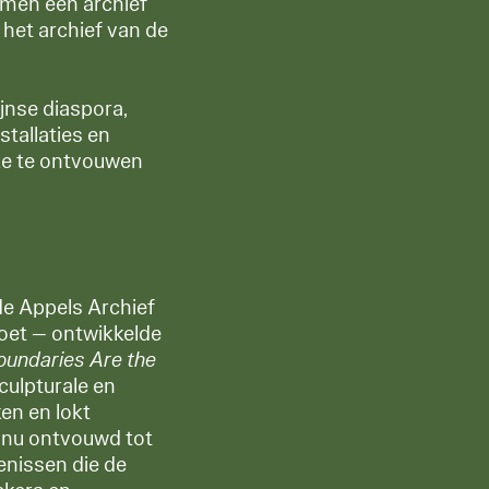
amen een archief
het archief van de
ijnse diaspora,
tallaties en
 ze te ontvouwen
 de Appels Archief
voet — ontwikkelde
oundaries Are the
sculpturale en
en en lokt
ch nu ontvouwd tot
enissen die de