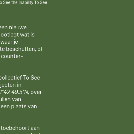
 See the Inability To See
 een nieuwe
ootlegt wat is
waar je
 te beschutten, of
n counter-
collectief To See
jecten in
1°42'49.5"N,
over
ullen van
 een plaats van
t toebehoort aan