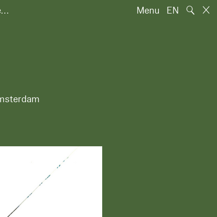
🔍
e…
Menu
EN
 Amsterdam