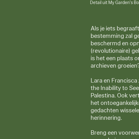
Detail uit My Garden’s B
Als je iets begraa
bestemming zal gev
beschermd en opni
(revolutionaire) g
is het een plaats 
archieven groeien
Lara en Francisca 
the Inability to S
Palestina. Ook ve
het ontoegankelijk
gedachten wisselen
herinnering.
Breng een voorwerp