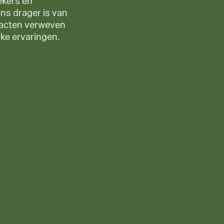
ekers en
ens drager is van
efacten verweven
jke ervaringen.