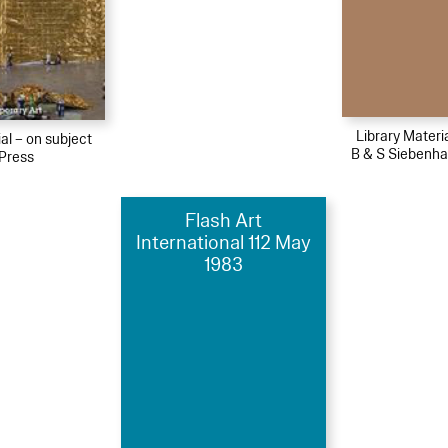
Library Materi
al – on subject
B & S Siebenh
Press
Flash Art
International 112 May
1983