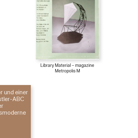
Library Material – magazine
Metropolis M
r und einer
stler-ABC
er
gsmoderne