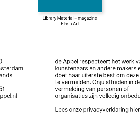
Library Material – magazine
Flash Art
60
de Appel respecteert het werk v
msterdam
kunstenaars en andere makers 
lands
doet haar uiterste best om deze 
te vermelden. Onjuistheden in d
51
vermelding van personen of
appel.nl
organisaties zijn volledig onbed
Lees onze privacyverklaring hie