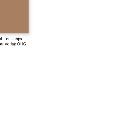
al – on subject
aar Verlag OHG