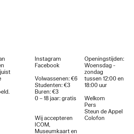
an
Instagram
Openingstijden:
en
Facebook
Woensdag -
juist
zondag
e
Volwassenen: €6
tussen 12:00 en
Studenten: €3
18:00 uur
oeld.
Buren: €3
0 – 18 jaar: gratis
Welkom
r
Pers
Steun de Appel
Wij accepteren
Colofon
ICOM,
Museumkaart en