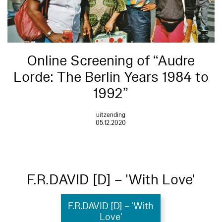
Online Screening of “Audre
Lorde: The Berlin Years 1984 to
1992”
uitzending
05.12.2020
F.R.DAVID [D] – 'With Love'
F.R.DAVID [D] – 'With
Love'