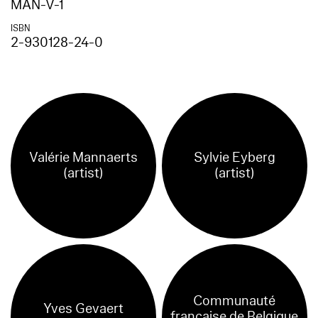
MAN-V-1
ISBN
2-930128-24-0
Valérie Mannaerts
Sylvie Eyberg
(artist)
(artist)
Communauté
Yves Gevaert
francaise de Belgique