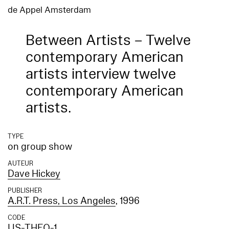
de Appel Amsterdam
Between Artists – Twelve
contemporary American
artists interview twelve
contemporary American
artists.
TYPE
on group show
AUTEUR
Dave Hickey
PUBLISHER
A.R.T. Press, Los Angeles
, 1996
CODE
US-THEO-1