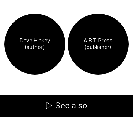
Dave Hickey
A.R.T. Press
(author)
(publisher)
See also