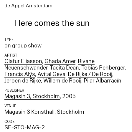
de Appel Amsterdam
Here comes the sun
TYPE
on group show
ARTIST
Olafur Eliasson
,
Ghada Amer
,
Rivane
Neuenschwander
,
Tacita Dean
,
Tobias Rehberger
,
Francis Alÿs
,
Avital Geva
,
De Rijke / De Rooij
,
Jeroen de Rijke
,
Willem de Rooij
,
Pilar Albarracín
PUBLISHER
Magasin 3, Stockholm
, 2005
VENUE
Magasin 3 Konsthall, Stockholm
CODE
SE-STO-MAG-2