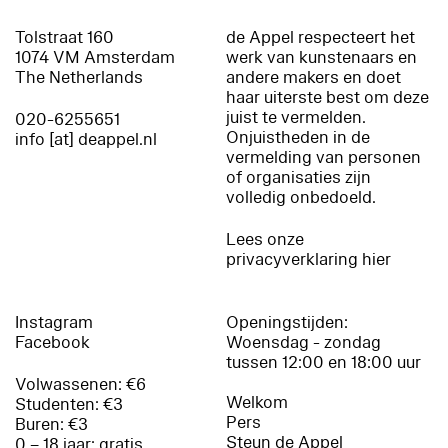
Tolstraat 160
de Appel respecteert het
1074 VM Amsterdam
werk van kunstenaars en
The Netherlands
andere makers en doet
haar uiterste best om deze
juist te vermelden.
020-6255651
Onjuistheden in de
info [at] deappel.nl
vermelding van personen
of organisaties zijn
volledig onbedoeld.
Lees onze
privacyverklaring hier
Instagram
Openingstijden:
Facebook
Woensdag - zondag
tussen 12:00 en 18:00 uur
Volwassenen: €6
Welkom
Studenten: €3
Pers
Buren: €3
Steun de Appel
0 – 18 jaar: gratis