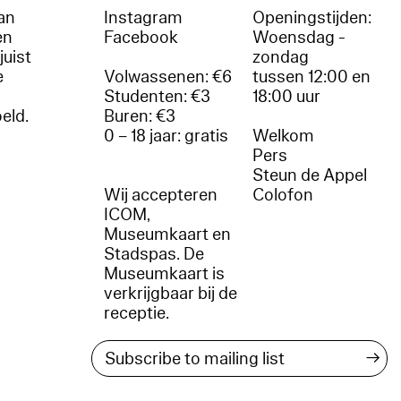
an
Instagram
Openingstijden:
en
Facebook
Woensdag -
juist
zondag
e
Volwassenen: €6
tussen 12:00 en
Studenten: €3
18:00 uur
oeld.
Buren: €3
0 – 18 jaar: gratis
Welkom
r
Pers
Steun de Appel
Wij accepteren
Colofon
ICOM,
Museumkaart en
Stadspas. De
Museumkaart is
verkrijgbaar bij de
receptie.
→