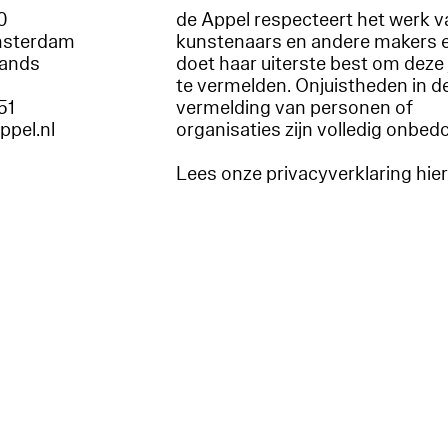
60
de Appel respecteert het werk v
msterdam
kunstenaars en andere makers 
lands
doet haar uiterste best om deze 
te vermelden. Onjuistheden in d
51
vermelding van personen of
appel.nl
organisaties zijn volledig onbed
Lees onze privacyverklaring hie