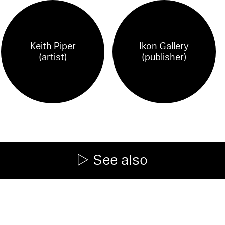
Keith Piper
Ikon Gallery
(artist)
(publisher)
See also