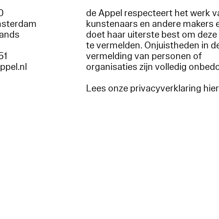
60
de Appel respecteert het werk v
msterdam
kunstenaars en andere makers 
lands
doet haar uiterste best om deze 
te vermelden. Onjuistheden in d
51
vermelding van personen of
appel.nl
organisaties zijn volledig onbed
Lees onze privacyverklaring hie