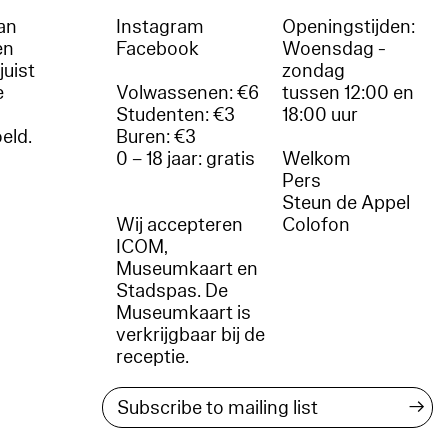
an
Instagram
Openingstijden:
en
Facebook
Woensdag -
juist
zondag
e
Volwassenen: €6
tussen 12:00 en
Studenten: €3
18:00 uur
oeld.
Buren: €3
0 – 18 jaar: gratis
Welkom
r
Pers
Steun de Appel
Wij accepteren
Colofon
ICOM,
Museumkaart en
Stadspas. De
Museumkaart is
verkrijgbaar bij de
receptie.
→