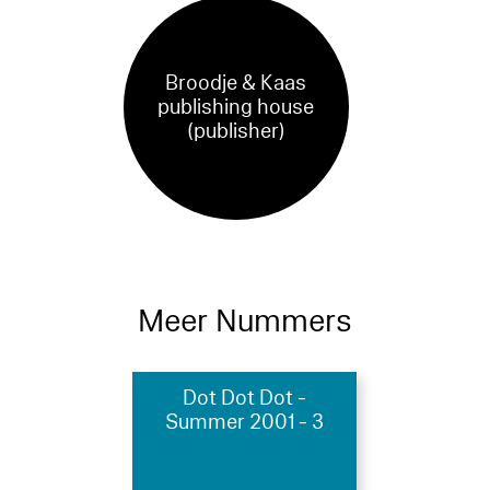
Broodje & Kaas
publishing house
(publisher)
Meer Nummers
Dot Dot Dot -
Summer 2001 - 3