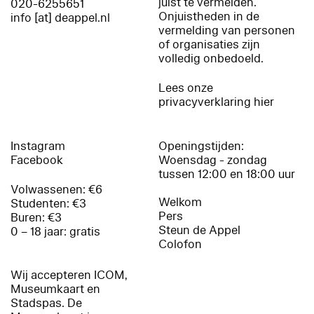
juist te vermelden.
020-6255651
Onjuistheden in de
info [at] deappel.nl
vermelding van personen
of organisaties zijn
volledig onbedoeld.
Lees onze
privacyverklaring hier
Instagram
Openingstijden:
Facebook
Woensdag - zondag
tussen 12:00 en 18:00 uur
Volwassenen: €6
Welkom
Studenten: €3
Pers
Buren: €3
Steun de Appel
0 – 18 jaar: gratis
Colofon
Wij accepteren ICOM,
Museumkaart en
Stadspas. De