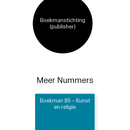
Boekmanstichting
(publisher)
Meer Nummers
Boekman 85 – Kunst
en religie