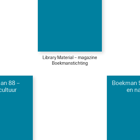
Library Material – magazine
Boekmanstichting
an 88 –
Boekman 9
cultuur
en n