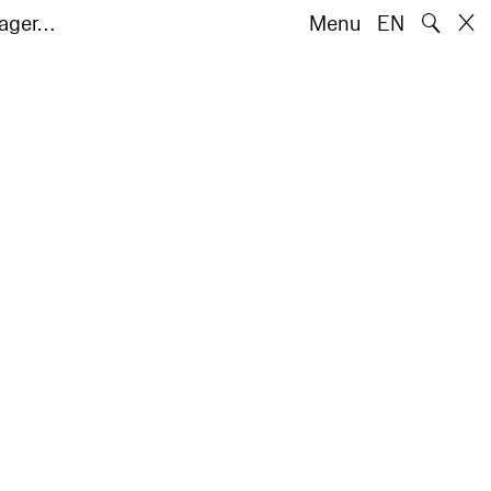
🔍
jager…
Menu
EN