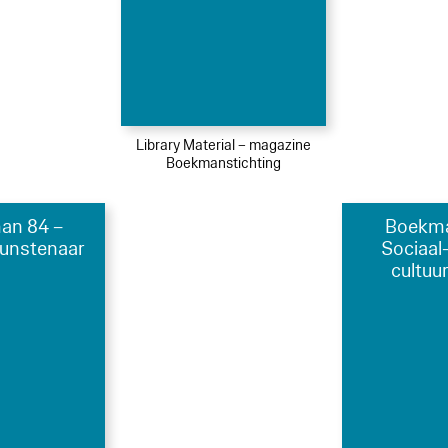
Library Material – magazine
Boekmanstichting
an 84 –
Boekma
kunstenaar
Sociaal-
cultuu