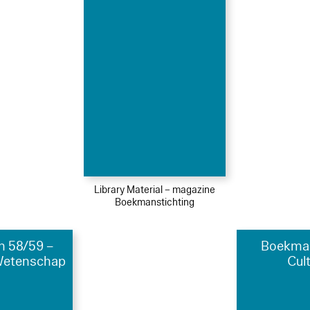
Library Material – magazine
Boekmanstichting
 58/59 –
Boekman
Wetenschap
Cul