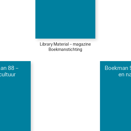
Library Material – magazine
Boekmanstichting
an 88 –
Boekman 9
cultuur
en n