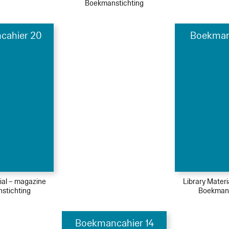
Boekmanstichting
cahier 20
Boekman
ial – magazine
Library Mater
stichting
Boekmans
Boekmancahier 14