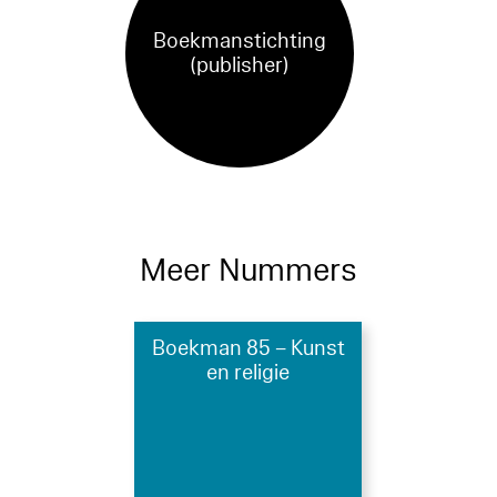
Boekmanstichting
(publisher)
Meer Nummers
Boekman 85 – Kunst
en religie