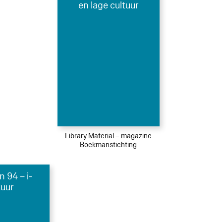
en lage cultuur
Library Material – magazine
Boekmanstichting
 94 – i-
tuur