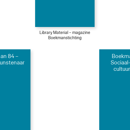
Library Material – magazine
Boekmanstichting
an 84 –
Boekma
kunstenaar
Sociaal-
cultuu