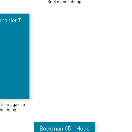
Boekmanstichting
cahier 7
ial – magazine
tichting
Boekman 65 – Hoge