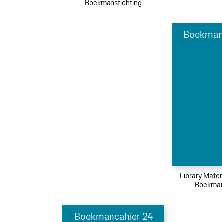
Boekmanstichting
Boekman
Library Mater
Boekman
Boekmancahier 24