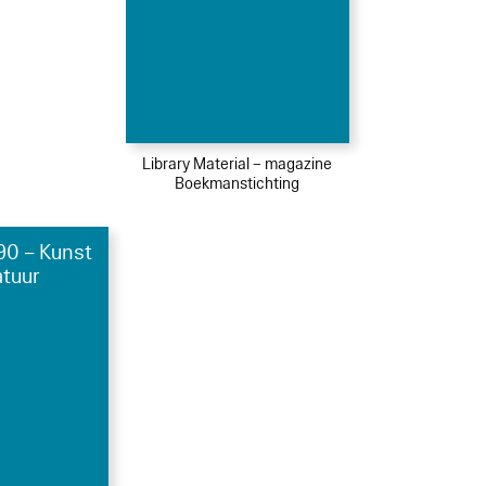
Library Material – magazine
Boekmanstichting
0 – Kunst
atuur