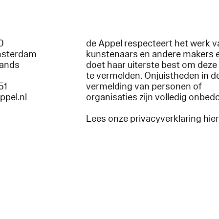
60
de Appel respecteert het werk v
msterdam
kunstenaars en andere makers 
lands
doet haar uiterste best om deze 
te vermelden. Onjuistheden in d
51
vermelding van personen of
appel.nl
organisaties zijn volledig onbed
Lees onze privacyverklaring hie