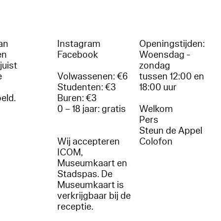
an
Instagram
Openingstijden:
en
Facebook
Woensdag -
juist
zondag
e
Volwassenen: €6
tussen 12:00 en
Studenten: €3
18:00 uur
oeld.
Buren: €3
0 – 18 jaar: gratis
Welkom
r
Pers
Steun de Appel
Wij accepteren
Colofon
ICOM,
Museumkaart en
Stadspas. De
Museumkaart is
verkrijgbaar bij de
receptie.