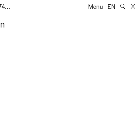
🔍
‘74…
Menu
EN
en