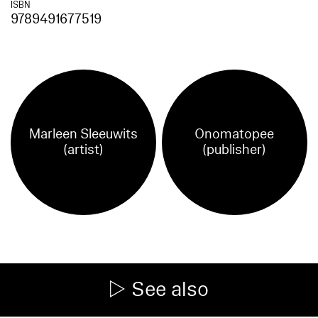
ISBN
9789491677519
Marleen Sleeuwits
Onomatopee
(artist)
(publisher)
See also