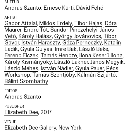
AUTEUR
Andras Szanto
,
Emese Kürti
,
Dávid Fehé
ARTIST
Gabor Attalai
,
Miklos Erdely
,
Tibor Hajas
,
Dóra
Maurer
,
Endre Tót
,
Sandor Pinczehelyi
,
János
Vető
,
Károly Halász
,
György Jovánovics
,
Tibor
Gayor
,
István Haraszty
,
Géza Perneczky
,
Katalin
Ladik
,
Gyula Gulyas
,
Imre Bak
,
László Beke
,
Ferenc Ficzek
,
Tamás Hencze
,
Ilona Keserü Ilona
,
Károly Kismányoky
,
László Lakner
,
János Megyik
,
László Méhes
,
István Nádler
,
Gyula Pauer
,
Pécs
Workshop
,
Tamás Szentjóby
,
Kálmán Szijártó
,
Bálint Szombathy
EDITOR
Andras Szanto
PUBLISHER
Elizabeth Dee
, 2017
VENUE
Elizabeth Dee Gallery, New York