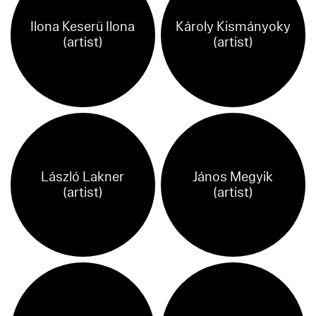
Ilona Keserü Ilona
Károly Kismányoky
(artist)
(artist)
László Lakner
János Megyik
(artist)
(artist)