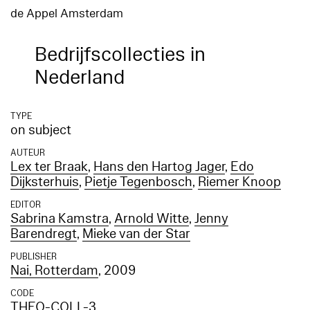
de Appel Amsterdam
Bedrijfscollecties in
Nederland
TYPE
on subject
AUTEUR
Lex ter Braak
,
Hans den Hartog Jager
,
Edo
Dijksterhuis
,
Pietje Tegenbosch
,
Riemer Knoop
EDITOR
Sabrina Kamstra
,
Arnold Witte
,
Jenny
Barendregt
,
Mieke van der Star
PUBLISHER
Nai, Rotterdam
, 2009
CODE
THEO-COLL-3