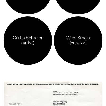
Curtis Schreier
Wies Smals
(artist)
(curator)