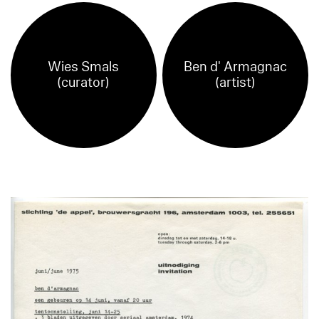
Wies Smals
Ben d' Armagnac
(curator)
(artist)