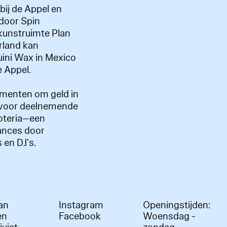
bij de Appel en
 door Spin
 kunstruimte Plan
erland kan
quini Wax in Mexico
 Appel.
ementen om geld in
 voor deelnemende
oteria—een
ances door
 en DJ's.
an
Instagram
Openingstijden:
en
Facebook
Woensdag -