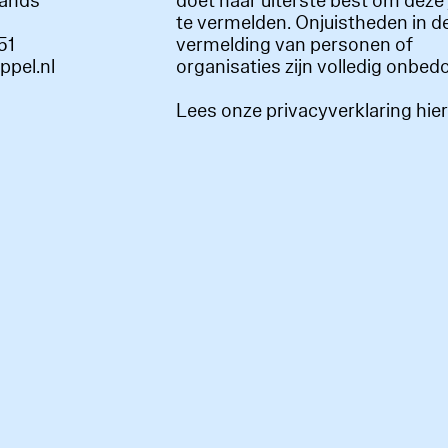
lands
doet haar uiterste best om deze 
te vermelden. Onjuistheden in d
51
vermelding van personen of
appel.nl
organisaties zijn volledig onbed
Lees onze privacyverklaring hie