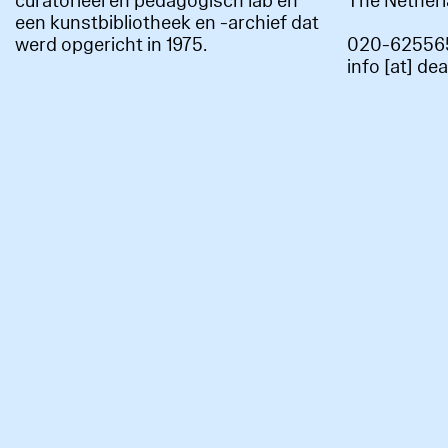
curatorieel en pedagogisch lab en
The Nether
een kunstbibliotheek en -archief dat
werd opgericht in 1975.
020-62556
info [at] de