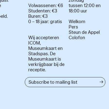
juist
zondag
e
Volwassenen: €6
tussen 12:00 en
Studenten: €3
18:00 uur
oeld.
Buren: €3
0 – 18 jaar: gratis
Welkom
r
Pers
Steun de Appel
Wij accepteren
Colofon
ICOM,
Museumkaart en
Stadspas. De
Museumkaart is
verkrijgbaar bij de
receptie.
→