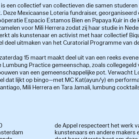
s een collectief van collectieven die samen studeren 
. Deze Mexicaanse Loteria fundraiser, georganiseerd
oöperatie Espacio Estamos Bien en Papaya Kuir in de
 zamelen voor Mili Herrera zodat zij haar studie in Ned
erkt als kunstenaar en activist met haar collectief Bi
el deel uitmaken van het Curatorial Programme van de
zaterdag 15 maart maakt deel uit van een reeks even
e Lumbung Practice gemeenschap, zoals collegegeld
bouwen van een gemeenschappelijke pot. Verwacht L
l dat lijkt op bingo—met MC Kat(ayun/y) en perform
ntiago, Mili Herrera en Tara Jamali, lumbung cocktails
60
de Appel respecteert het werk v
msterdam
kunstenaars en andere makers 