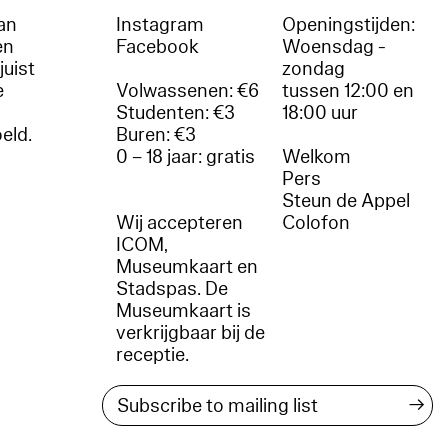
an
Instagram
Openingstijden:
en
Facebook
Woensdag -
juist
zondag
e
Volwassenen: €6
tussen 12:00 en
Studenten: €3
18:00 uur
oeld.
Buren: €3
0 – 18 jaar: gratis
Welkom
r
Pers
Steun de Appel
Wij accepteren
Colofon
ICOM,
Museumkaart en
Stadspas. De
Museumkaart is
verkrijgbaar bij de
receptie.
→