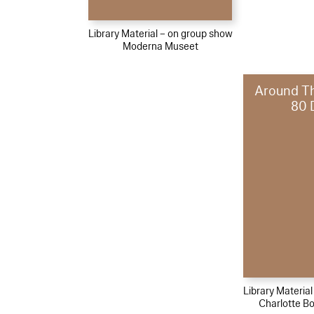
Library Material – on group show
Moderna Museet
Around Th
80 
Library Materia
Charlotte B