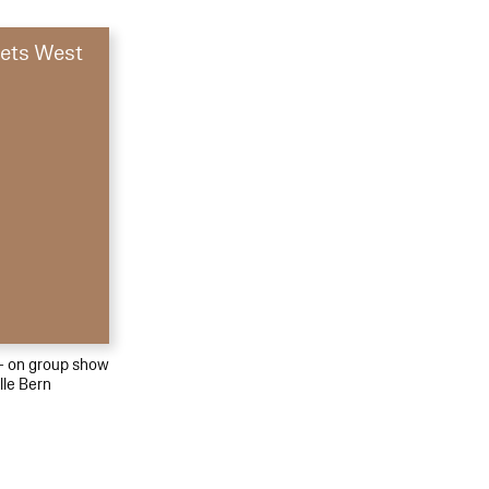
ets West
 – on group show
lle Bern