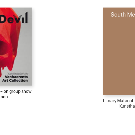
South Me
l – on group show
nnoo
Library Material
Kunstha