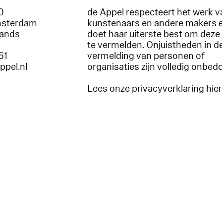
60
de Appel respecteert het werk v
msterdam
kunstenaars en andere makers 
lands
doet haar uiterste best om deze 
te vermelden. Onjuistheden in d
51
vermelding van personen of
appel.nl
organisaties zijn volledig onbed
Lees onze privacyverklaring hie