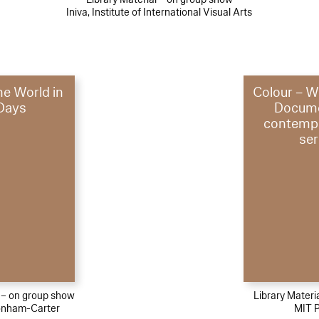
Iniva, Institute of International Visual Arts
e World in
Colour – W
Days
Docume
contempo
ser
l – on group show
Library Materi
onham-Carter
MIT 