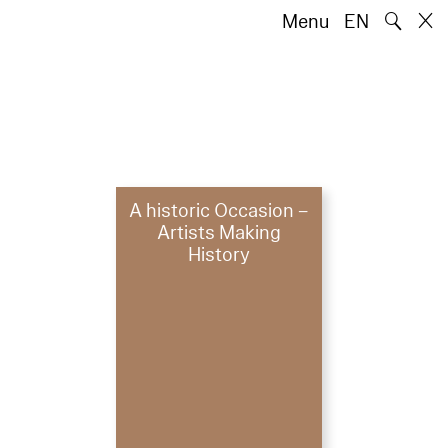
🔍
Menu
EN
A historic Occasion –
Artists Making
History