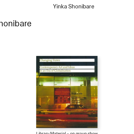
Yinka Shonibare
honibare
Library Material – on group show