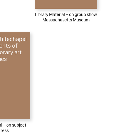
Library Material – on group show
Massachusetts Museum
hitechapel
nts of
rary art
ies
al – on subject
Press