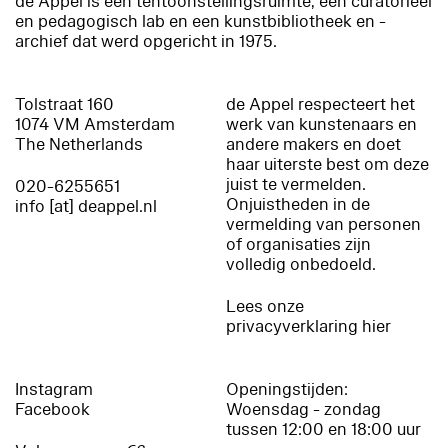
de Appel is een tentoonstellingsruimte, een curatorieel
en pedagogisch lab en een kunstbibliotheek en -
archief dat werd opgericht in 1975.
Tolstraat 160
de Appel respecteert het
1074 VM Amsterdam
werk van kunstenaars en
The Netherlands
andere makers en doet
haar uiterste best om deze
juist te vermelden.
020-6255651
Onjuistheden in de
info [at] deappel.nl
vermelding van personen
of organisaties zijn
volledig onbedoeld.
Lees onze
privacyverklaring hier
Instagram
Openingstijden:
Facebook
Woensdag - zondag
tussen 12:00 en 18:00 uur