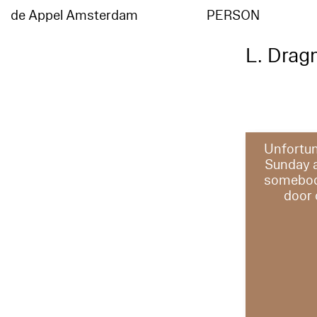
de Appel Amsterdam
PERSON
L. Drag
Unfortun
Sunday 
somebody
door 