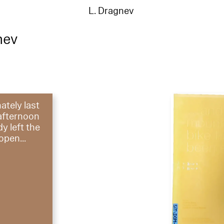
L. Dragnev
nev
ately last
afternoon
 left the
open...