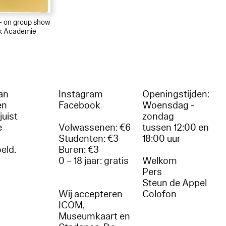
 – on group show
ck Academie
an
Instagram
Openingstijden:
en
Facebook
Woensdag -
juist
zondag
e
Volwassenen: €6
tussen 12:00 en
Studenten: €3
18:00 uur
oeld.
Buren: €3
0 – 18 jaar: gratis
Welkom
r
Pers
Steun de Appel
Wij accepteren
Colofon
ICOM,
Museumkaart en