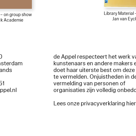
Library Material
l – on group show
Jan van Ey
ck Academie
60
de Appel respecteert het werk v
msterdam
kunstenaars en andere makers 
lands
doet haar uiterste best om deze 
te vermelden. Onjuistheden in d
51
vermelding van personen of
appel.nl
organisaties zijn volledig onbed
Lees onze privacyverklaring hie