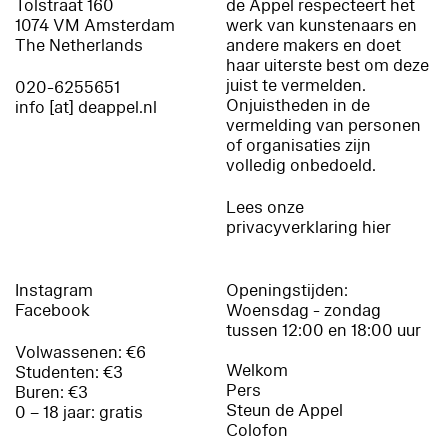
Tolstraat 160
de Appel respecteert het
1074 VM Amsterdam
werk van kunstenaars en
The Netherlands
andere makers en doet
haar uiterste best om deze
juist te vermelden.
020-6255651
Onjuistheden in de
info [at] deappel.nl
vermelding van personen
of organisaties zijn
volledig onbedoeld.
Lees onze
privacyverklaring hier
Instagram
Openingstijden:
Facebook
Woensdag - zondag
tussen 12:00 en 18:00 uur
Volwassenen: €6
Welkom
Studenten: €3
Pers
Buren: €3
Steun de Appel
0 – 18 jaar: gratis
Colofon